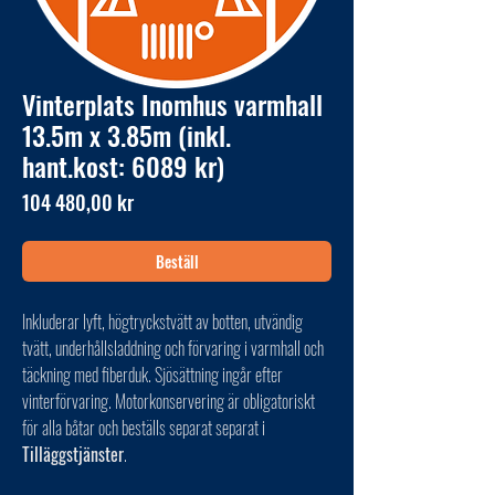
Vinterplats Inomhus varmhall
13.5m x 3.85m (inkl.
hant.kost: 6089 kr)
Pris
104 480,00 kr
Beställ
Inkluderar lyft, högtryckstvätt av botten, utvändig
tvätt, underhållsladdning och förvaring i varmhall och
täckning med fiberduk. Sjösättning ingår efter
vinterförvaring. Motorkonservering är obligatoriskt
för alla båtar och beställs separat separat i
Tilläggstjänster
.