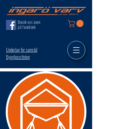
Besök oss även
på facebook
Underlag för samråd
Bygglovsritning