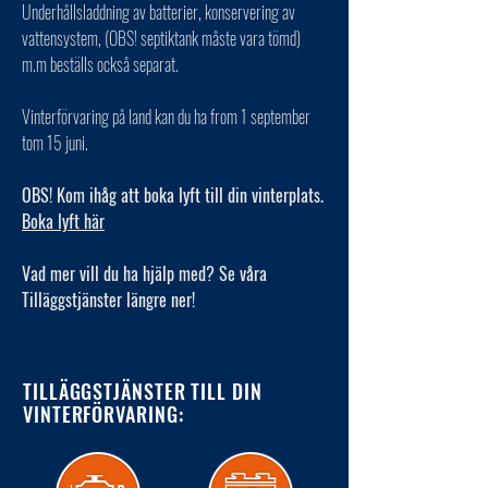
Underhållsladdning av batterier, konservering av
vattensystem, (OBS! septiktank måste vara tömd)
m.m beställs också separat.
Vinterförvaring på land kan du ha from 1 september
tom 15 juni.
OBS! Kom ihåg att boka lyft till din vinterplats.
Boka lyft här
Vad mer vill du ha hjälp med? Se våra
Tilläggstjänster längre ner!
TILLÄGGSTJÄNSTER TILL DIN
VINTERFÖRVARING: