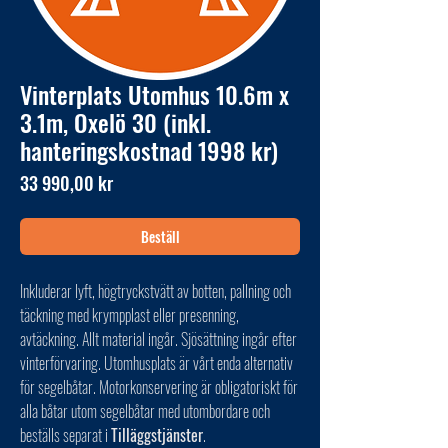
Vinterplats Utomhus 10.6m x
3.1m, Oxelö 30 (inkl.
hanteringskostnad 1998 kr)
Pris
33 990,00 kr
Beställ
Inkluderar lyft, högtryckstvätt av botten, pallning och
täckning med krympplast eller presenning,
avtäckning. Allt material ingår. Sjösättning ingår efter
vinterförvaring. Utomhusplats är vårt enda alternativ
för segelbåtar. Motorkonservering är obligatoriskt för
alla båtar utom segelbåtar med utombordare och
beställs separat i
Tilläggstjänster
.