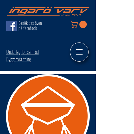
Besök oss även
på facebook
Underlag för samråd
Bygglovsritning