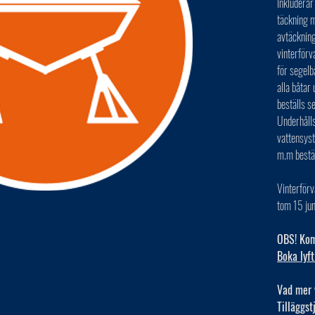
Inkluderar
täckning m
avtäckning
vinterförv
för segelb
alla båta
beställs s
Underhålls
vattensys
m.m bestä
Vinterförv
tom 15 jun
OBS! Kom 
Boka lyft
Vad mer 
Tilläggst