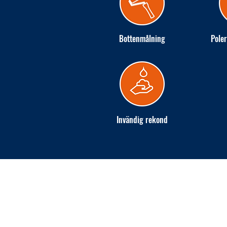
Bottenmålning
Poler
Invändig rekond
INGARÖ VARV AB