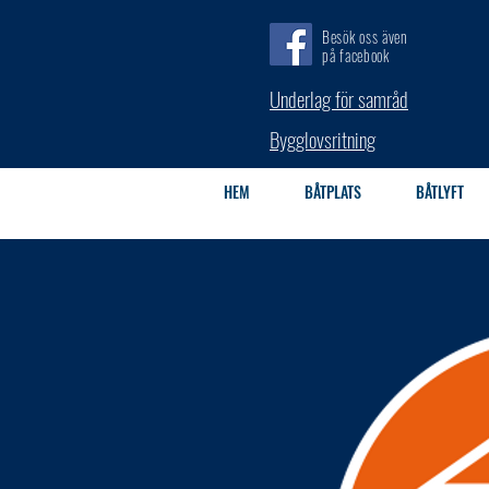
Besök oss även
på facebook
Underlag för samråd
Bygglovsritning
HEM
BÅTPLATS
BÅTLYFT