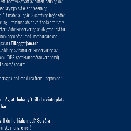
 lyft, högtryckstvätt av botten, pallning och
ed krympplast eller presenning,
. Allt material ingår. Sjösättning ingår efter
aring. Utomhusplats är vårt enda alternativ
åtar. Motorkonservering är obligatoriskt för
r utom segelbåtar med utombordare och
eparat i
Tilläggstjänster
.
laddning av batterier, konservering av
tem, (OBS! septiktank måste vara tömd)
lls också separat.
aring på land kan du ha from 1 september
i.
ihåg att boka lyft till din vinterplats.
 här
vill du ha hjälp med? Se våra
jänster längre ner!