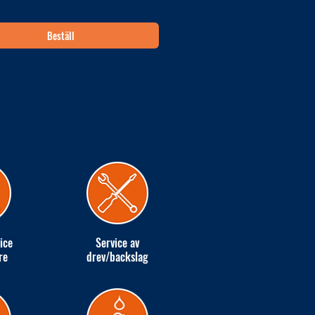
Beställ
ice
Service av
re
drev/backslag