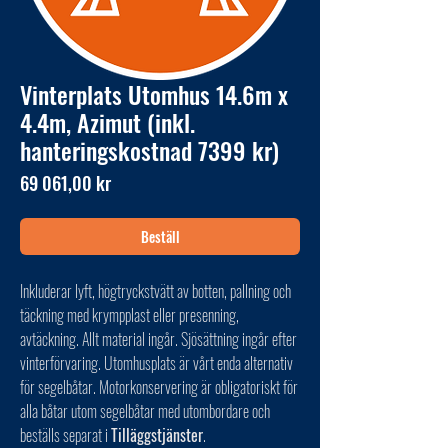
Vinterplats Utomhus 14.6m x
4.4m, Azimut (inkl.
hanteringskostnad 7399 kr)
Pris
69 061,00 kr
Beställ
Inkluderar lyft, högtryckstvätt av botten, pallning och
täckning med krympplast eller presenning,
avtäckning. Allt material ingår. Sjösättning ingår efter
vinterförvaring. Utomhusplats är vårt enda alternativ
för segelbåtar. Motorkonservering är obligatoriskt för
alla båtar utom segelbåtar med utombordare och
beställs separat i
Tilläggstjänster
.