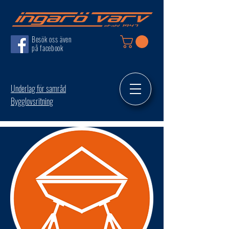
Besök oss även
på facebook
Underlag för samråd
Bygglovsritning