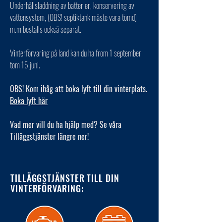
Underhållsladdning av batterier, konservering av
vattensystem, (OBS! septiktank måste vara tömd)
m.m beställs också separat.
Vinterförvaring på land kan du ha from 1 september
tom 15 juni.
OBS! Kom ihåg att boka lyft till din vinterplats.
Boka lyft här
Vad mer vill du ha hjälp med? Se våra
Tilläggstjänster längre ner!
TILLÄGGSTJÄNSTER TILL DIN
VINTERFÖRVARING: