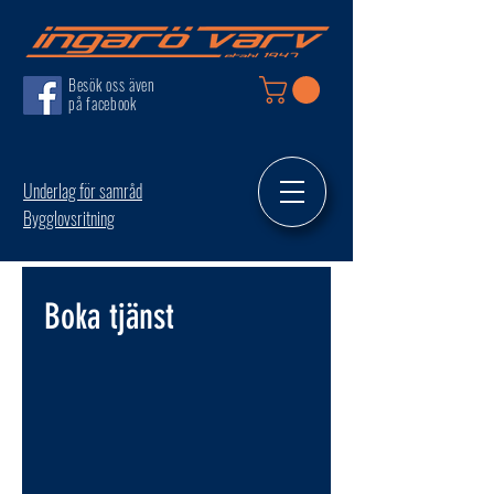
Besök oss även
på facebook
Underlag för samråd
Bygglovsritning
Boka tjänst