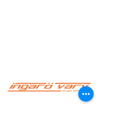
INGARÖ VARV AB
Öppettider
Vardagar
08.00 - 16.00
Lördag-Söndag: Stängt