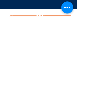
INGARÖ VARV AB
Öppettider
Vardagar
08.00 - 16.00
Lördag-Söndag: Stängt
Telefon
08-570 26 015
Postadress
Vikdalsgränd 10 A
131 52 Nacka
Leverans och Besöksadress
Varvsvägen