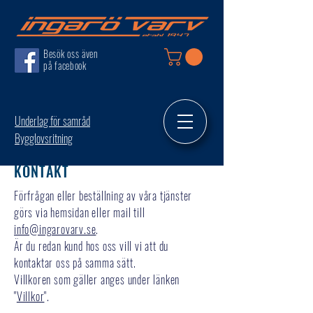
Besök oss även
på facebook
Underlag för samråd
Bygglovsritning
KONTAKT
Förfrågan eller beställning av våra tjänster
görs via hemsidan eller mail till
info@ingarovarv.se
.
Är du redan kund hos oss vill vi att du
kontaktar oss på samma sätt.
Villkoren som gäller anges under länken
"
Villkor
".