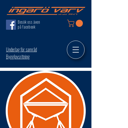
Besök oss även
på facebook
Underlag för samråd
Bygglovsritning