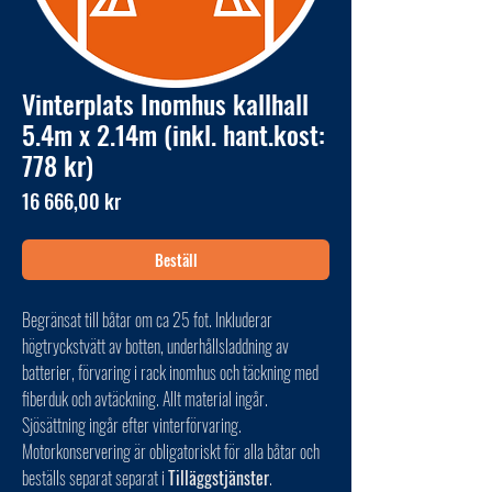
Vinterplats Inomhus kallhall
5.4m x 2.14m (inkl. hant.kost:
778 kr)
Pris
16 666,00 kr
Beställ
Begränsat till båtar om ca 25 fot. Inkluderar
högtryckstvätt av botten, underhållsladdning av
batterier, förvaring i rack inomhus och täckning med
fiberduk och avtäckning. Allt material ingår.
Sjösättning ingår efter vinterförvaring.
Motorkonservering är obligatoriskt för alla båtar och
beställs separat separat i
Tilläggstjänster
.