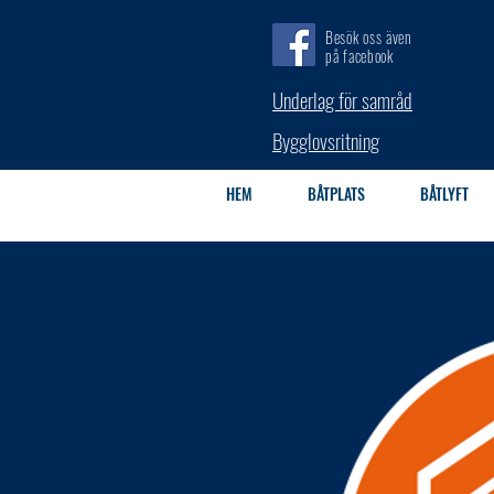
Besök oss även
på facebook
Underlag för samråd
Bygglovsritning
HEM
BÅTPLATS
BÅTLYFT