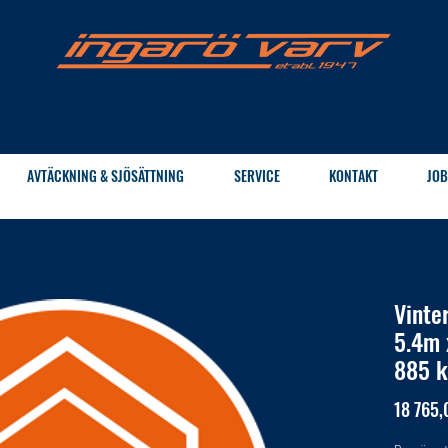
AVTÄCKNING & SJÖSÄTTNING
SERVICE
KONTAKT
JOB
Vinte
5.4m 
885 k
18 765,