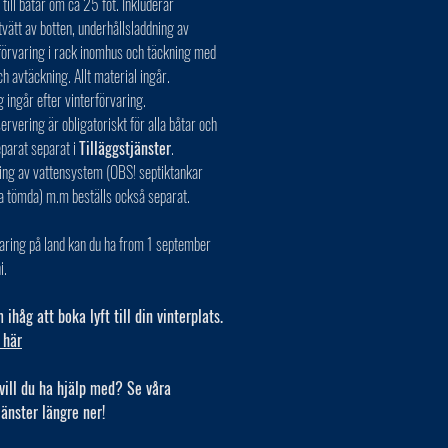
till båtar om ca 25 fot. Inkluderar
vätt av botten, underhållsladdning av
 förvaring i rack inomhus och täckning med
ch avtäckning. Allt material ingår.
g ingår efter vinterförvaring.
rvering är obligatoriskt för alla båtar och
eparat separat i
Tilläggstjänster
.
ing av vattensystem (OBS! septiktankar
a tömda) m.m beställs också separat.
aring på land kan du ha from 1 september
i.
ihåg att boka lyft till din vinterplats.
 här
vill du ha hjälp med? Se våra
jänster längre ner!