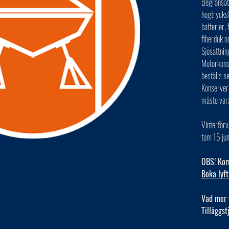
Begränsat 
högtryckst
batterier,
fiberduk o
Sjösättnin
Motorkonse
beställs s
Konserver
måste var
Vinterförv
tom 15 jun
OBS! Kom 
Boka lyft
Vad mer 
Tilläggst