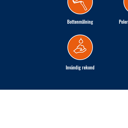
Bottenmålning
Poler
Invändig rekond
INGARÖ VARV AB