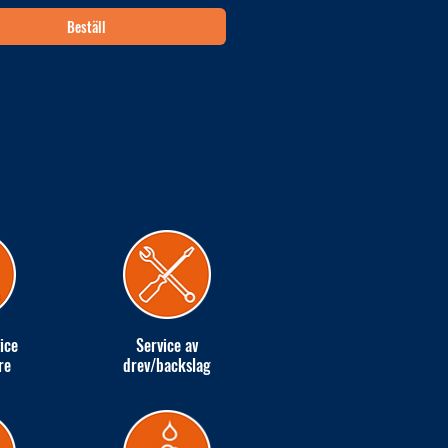
Beställ
ice
Service av
re
drev/backslag