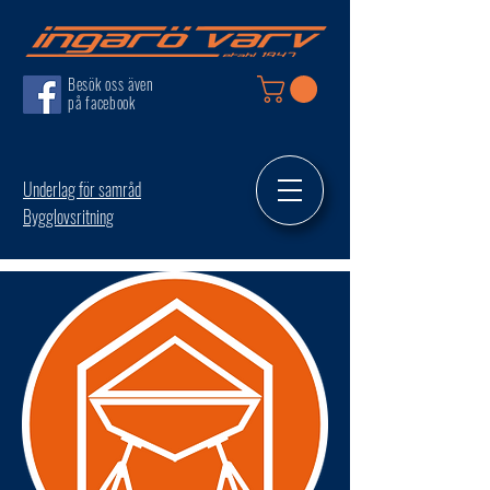
Besök oss även
på facebook
Underlag för samråd
Bygglovsritning