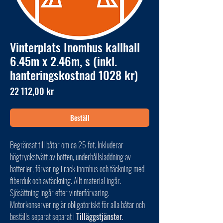
Vinterplats Inomhus kallhall
6.45m x 2.46m, s (inkl.
hanteringskostnad 1028 kr)
Pris
22 112,00 kr
Beställ
Begränsat till båtar om ca 25 fot. Inkluderar
högtryckstvätt av botten, underhållsladdning av
batterier, förvaring i rack inomhus och täckning med
fiberduk och avtäckning. Allt material ingår.
Sjösättning ingår efter vinterförvaring.
Motorkonservering är obligatoriskt för alla båtar och
beställs separat separat i
Tilläggstjänster
.