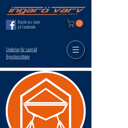
Besök oss även
på facebook
Underlag för samråd
Bygglovsritning