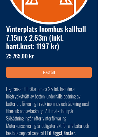
Vinterplats Inomhus kallhall
7.15m x 2.63m (inkl.
hant.kost: 1197 kr)
Pris
25 765,00 kr
Beställ
Begränsat till båtar om ca 25 fot. Inkluderar
högtryckstvätt av botten, underhållsladdning av
batterier, förvaring i rack inomhus och täckning med
fiberduk och avtäckning. Allt material ingår.
Sjösättning ingår efter vinterförvaring.
Motorkonservering är obligatoriskt för alla båtar och
beställs separat separat i
Tilläggstjänster
.