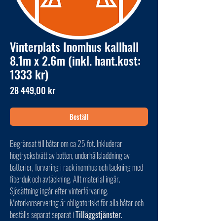
Vinterplats Inomhus kallhall
8.1m x 2.6m (inkl. hant.kost:
1333 kr)
Pris
28 449,00 kr
Beställ
Begränsat till båtar om ca 25 fot. Inkluderar
högtryckstvätt av botten, underhållsladdning av
batterier, förvaring i rack inomhus och täckning med
fiberduk och avtäckning. Allt material ingår.
Sjösättning ingår efter vinterförvaring.
Motorkonservering är obligatoriskt för alla båtar och
beställs separat separat i
Tilläggstjänster
.