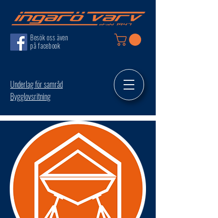
Besök oss även
på facebook
Underlag för samråd
Bygglovsritning