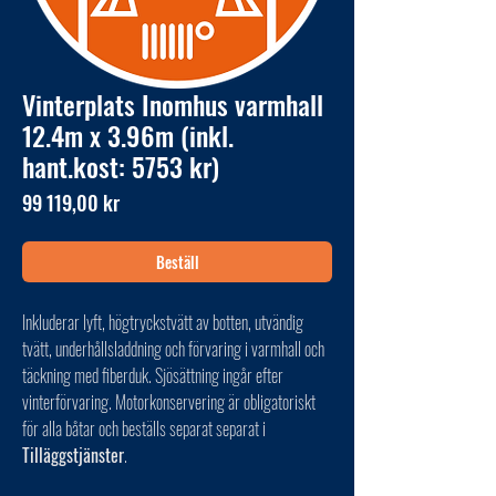
Vinterplats Inomhus varmhall
12.4m x 3.96m (inkl.
hant.kost: 5753 kr)
Pris
99 119,00 kr
Beställ
Inkluderar lyft, högtryckstvätt av botten, utvändig
tvätt, underhållsladdning och förvaring i varmhall och
täckning med fiberduk. Sjösättning ingår efter
vinterförvaring. Motorkonservering är obligatoriskt
för alla båtar och beställs separat separat i
Tilläggstjänster
.