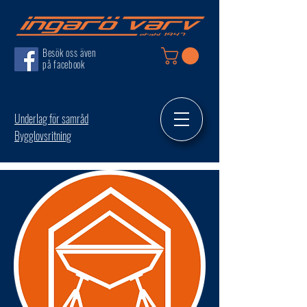
Besök oss även
på facebook
Underlag för samråd
Bygglovsritning