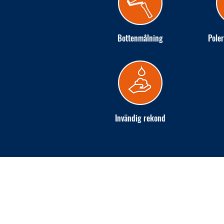
Bottenmålning
Poler
Invändig rekond
INGARÖ VARV AB