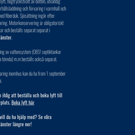
 lyft, högtryckstvätt av botten, utvändig
erhållsladdning och förvaring i varmhall och
ed fiberduk. Sjösättning ingår efter
aring. Motorkonservering är obligatoriskt
tar och beställs separat separat i
jänster
.
ing av vattensystem (OBS! septiktankar
a tömda) m.m beställs också separat.
varing inomhus kan du ha from 1 september
i.
ihåg att beställa och boka lyft till
rplats.
Boka lyft här
vill du ha hjälp med? Se våra
jänster längre ner!