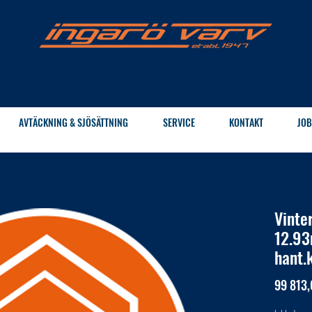
AVTÄCKNING & SJÖSÄTTNING
SERVICE
KONTAKT
JOB
Vinte
12.93
hant.
99 813,