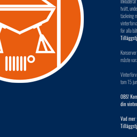
Inkluderar
tvätt, und
täckning m
vinterförv
för alla bå
Tilläggst
Konserver
måste var
Vinterför
tom 15 jun
OBS! Kom 
din vinte
Vad mer 
Tilläggst