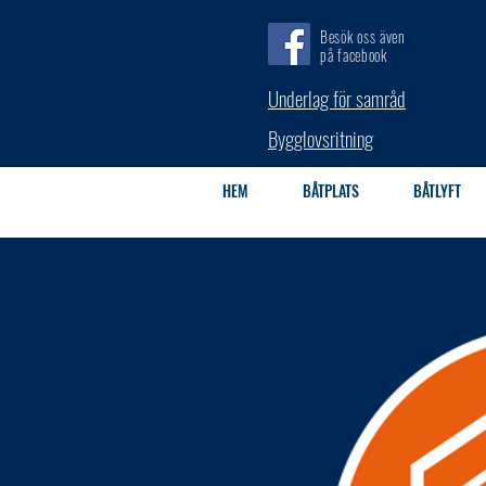
Besök oss även
på facebook
Underlag för samråd
Bygglovsritning
HEM
BÅTPLATS
BÅTLYFT