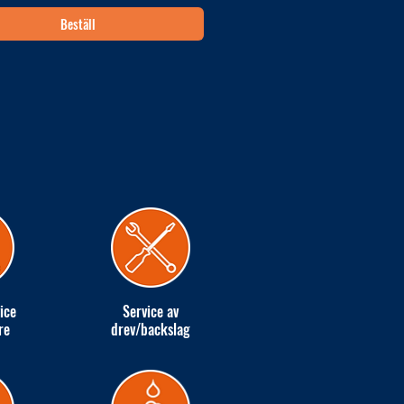
Beställ
ice
Service av
re
drev/backslag