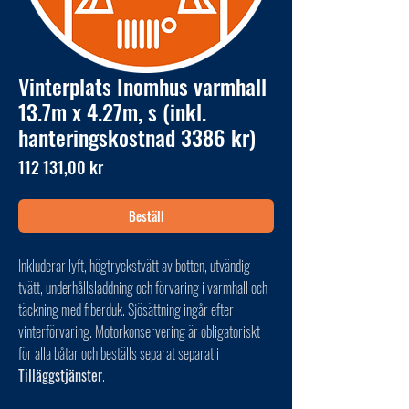
Vinterplats Inomhus varmhall
13.7m x 4.27m, s (inkl.
hanteringskostnad 3386 kr)
Pris
112 131,00 kr
Beställ
Inkluderar lyft, högtryckstvätt av botten, utvändig
tvätt, underhållsladdning och förvaring i varmhall och
täckning med fiberduk. Sjösättning ingår efter
vinterförvaring. Motorkonservering är obligatoriskt
för alla båtar och beställs separat separat i
Tilläggstjänster
.