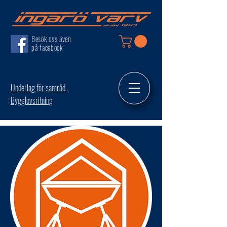
Besök oss även
på facebook
Underlag för samråd
Bygglovsritning