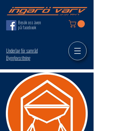
Besök oss även
på facebook
Underlag för samråd
Bygglovsritning