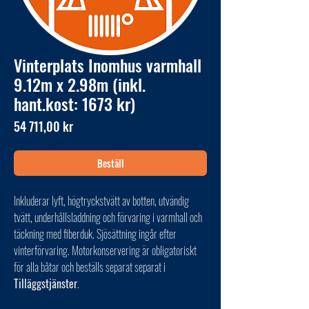
Vinterplats Inomhus varmhall
9.12m x 2.98m (inkl.
hant.kost: 1673 kr)
Pris
54 711,00 kr
Beställ
Inkluderar lyft, högtryckstvätt av botten, utvändig
tvätt, underhållsladdning och förvaring i varmhall och
täckning med fiberduk. Sjösättning ingår efter
vinterförvaring. Motorkonservering är obligatoriskt
för alla båtar och beställs separat separat i
Tilläggstjänster
.