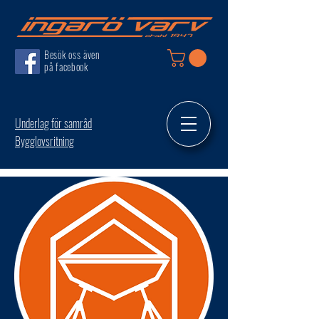
Besök oss även
på facebook
Underlag för samråd
Bygglovsritning