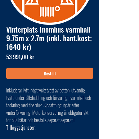
Vinterplats Inomhus varmhall
9.75m x 2.7m (inkl. hant.kost:
1640 kr)
Pris
53 991,00 kr
Beställ
Inkluderar lyft, högtryckstvätt av botten, utvändig
tvätt, underhållsladdning och förvaring i varmhall och
täckning med fiberduk. Sjösättning ingår efter
vinterförvaring. Motorkonservering är obligatoriskt
för alla båtar och beställs separat separat i
Tilläggstjänster
.