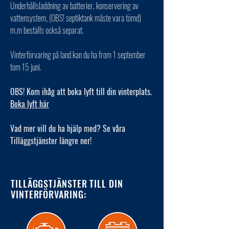
Underhållsladdning av batterier, konservering av
vattensystem, (OBS! septiktank måste vara tömd)
m.m beställs också separat.
Vinterförvaring på land kan du ha from 1 september
tom 15 juni.
OBS! Kom ihåg att boka lyft till din vinterplats.
Boka lyft här
Vad mer vill du ha hjälp med? Se våra
Tilläggstjänster längre ner!
TILLÄGGSTJÄNSTER TILL DIN
VINTERFÖRVARING: