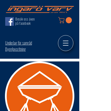
Besök oss även
på facebook
Underlag för samråd
Bygglovsritning