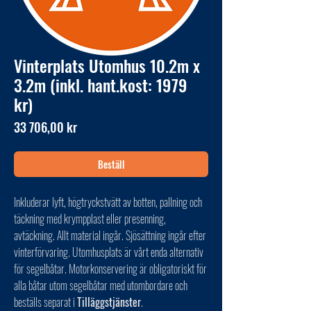
Vinterplats Utomhus 10.2m x
3.2m (inkl. hant.kost: 1979
kr)
Pris
33 706,00 kr
Beställ
Inkluderar lyft, högtryckstvätt av botten, pallning och
täckning med krympplast eller presenning,
avtäckning. Allt material ingår. Sjösättning ingår efter
vinterförvaring. Utomhusplats är vårt enda alternativ
för segelbåtar. Motorkonservering är obligatoriskt för
alla båtar utom segelbåtar med utombordare och
beställs separat i
Tilläggstjänster
.