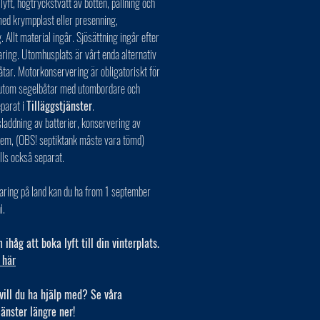
 lyft, högtryckstvätt av botten, pallning och
ed krympplast eller presenning,
. Allt material ingår. Sjösättning ingår efter
aring. Utomhusplats är vårt enda alternativ
åtar. Motorkonservering är obligatoriskt för
r utom segelbåtar med utombordare och
eparat i
Tilläggstjänster
.
laddning av batterier, konservering av
tem, (OBS! septiktank måste vara tömd)
lls också separat.
aring på land kan du ha from 1 september
i.
ihåg att boka lyft till din vinterplats.
 här
vill du ha hjälp med? Se våra
jänster längre ner!