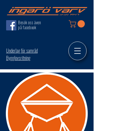
Besök oss även
på facebook
Underlag för samråd
Bygglovsritning