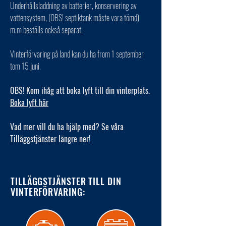
Underhållsladdning av batterier, konservering av
vattensystem, (OBS! septiktank måste vara tömd)
m.m beställs också separat.
Vinterförvaring på land kan du ha from 1 september
tom 15 juni.
OBS! Kom ihåg att boka lyft till din vinterplats.
Boka lyft här
Vad mer vill du ha hjälp med? Se våra
Tilläggstjänster längre ner!
TILLÄGGSTJÄNSTER TILL DIN
VINTERFÖRVARING: