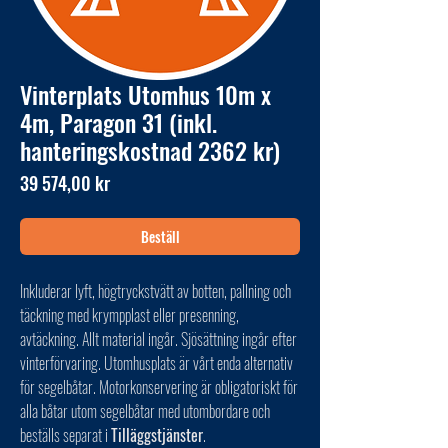
Vinterplats Utomhus 10m x
4m, Paragon 31 (inkl.
hanteringskostnad 2362 kr)
Pris
39 574,00 kr
Beställ
Inkluderar lyft, högtryckstvätt av botten, pallning och
täckning med krympplast eller presenning,
avtäckning. Allt material ingår. Sjösättning ingår efter
vinterförvaring. Utomhusplats är vårt enda alternativ
för segelbåtar. Motorkonservering är obligatoriskt för
alla båtar utom segelbåtar med utombordare och
beställs separat i
Tilläggstjänster
.