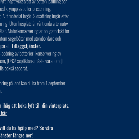
 lyft, högtryckstvätt av botten, pallning och
ed krympplast eller presenning,
. Allt material ingår. Sjösättning ingår efter
aring. Utomhusplats är vårt enda alternativ
åtar. Motorkonservering är obligatoriskt för
r utom segelbåtar med utombordare och
eparat i
Tilläggstjänster
.
laddning av batterier, konservering av
tem, (OBS! septiktank måste vara tömd)
lls också separat.
aring på land kan du ha from 1 september
i.
ihåg att boka lyft till din vinterplats.
 här
vill du ha hjälp med? Se våra
jänster längre ner!