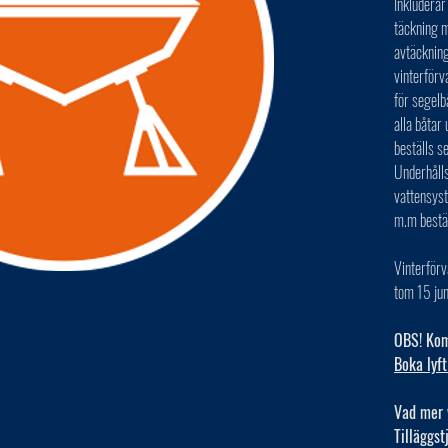
Inkluderar
täckning m
avtäckning
vinterförv
för segelb
alla båta
beställs s
Underhålls
vattensys
m.m bestä
Vinterförv
tom 15 jun
OBS! Kom 
Boka lyft
Vad mer 
Tilläggst