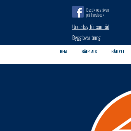
Besök oss även
på facebook
Underlag för samråd
Bygglovsritning
HEM
BÅTPLATS
BÅTLYFT