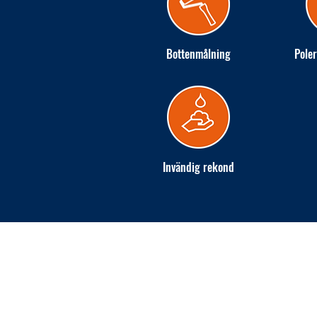
Bottenmålning
Poler
Invändig rekond
INGARÖ VARV AB