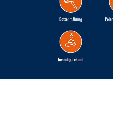
Bottenmålning
Poler
Invändig rekond
INGARÖ VARV AB