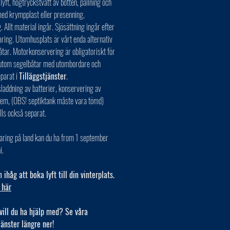
 lyft, högtryckstvätt av botten, pallning och
ed krympplast eller presenning,
. Allt material ingår. Sjösättning ingår efter
aring. Utomhusplats är vårt enda alternativ
åtar. Motorkonservering är obligatoriskt för
r utom segelbåtar med utombordare och
eparat i
Tilläggstjänster
.
laddning av batterier, konservering av
tem, (OBS! septiktank måste vara tömd)
lls också separat.
aring på land kan du ha from 1 september
i.
ihåg att boka lyft till din vinterplats.
 här
vill du ha hjälp med? Se våra
jänster längre ner!