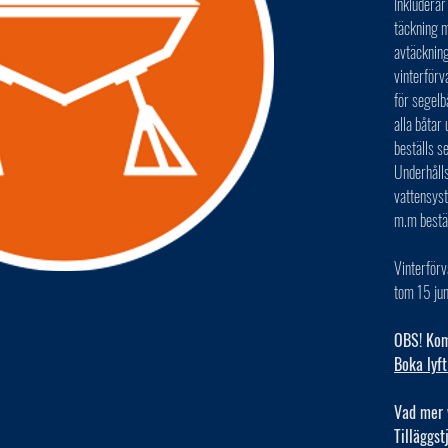
Inkluderar
täckning m
avtäckning
vinterförv
för segelb
alla båta
beställs s
Underhålls
vattensys
m.m bestä
Vinterförv
tom 15 jun
OBS! Kom 
Boka lyft
Vad mer 
Tilläggst