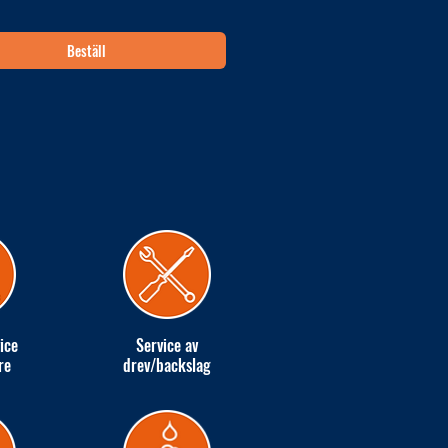
Beställ
ice
Service av
re
drev/backslag