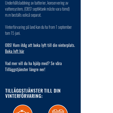
Underhållsladdning av batterier, konservering av
vattensystem, (OBS! septiktank måste vara tömd)
m.m beställs också separat.
Vinterförvaring på land kan du ha from 1 september
tom 15 juni.
OBS! Kom ihåg att boka lyft till din vinterplats.
Boka lyft här
Vad mer vill du ha hjälp med? Se våra
Tilläggstjänster längre ner!
TILLÄGGSTJÄNSTER TILL DIN
VINTERFÖRVARING: