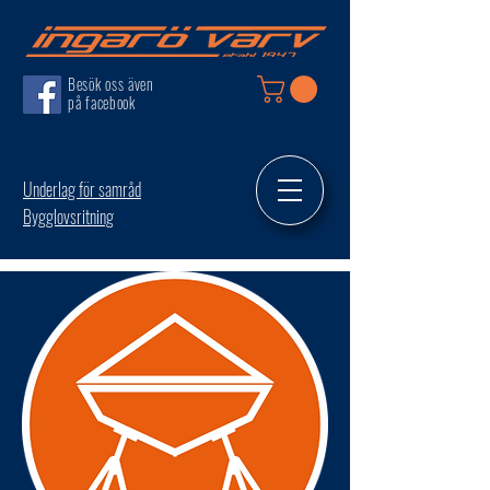
Besök oss även
på facebook
Underlag för samråd
Bygglovsritning