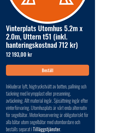
Vinterplats Utomhus 5.2m x
2.0m, Uttern t51 (inkl.
hanteringskostnad 712 kr)
Pris
12 193,00 kr
Beställ
Inkluderar lyft, högtryckstvätt av botten, pallning och
täckning med krympplast eller presenning,
avtäckning. Allt material ingår. Sjösättning ingår efter
vinterförvaring. Utomhusplats är vårt enda alternativ
för segelbåtar. Motorkonservering är obligatoriskt för
alla båtar utom segelbåtar med utombordare och
beställs separat i
Tilläggstjänster
.