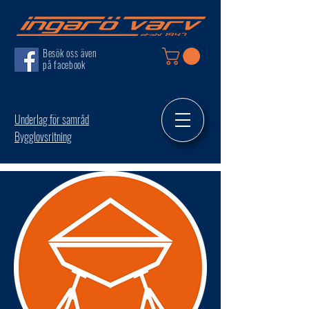
Besök oss även
på facebook
Underlag för samråd
Bygglovsritning