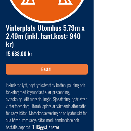
Vinterplats Utomhus 5.79m x
2.49m (inkl. hant.kost: 940
kr)
Pris
15 683,00 kr
Beställ
Inkluderar lyft, högtryckstvätt av botten, pallning och
täckning med krympplast eller presenning,
avtäckning. Allt material ingår. Sjösättning ingår efter
vinterförvaring. Utomhusplats är vårt enda alternativ
för segelbåtar. Motorkonservering är obligatoriskt för
alla båtar utom segelbåtar med utombordare och
beställs separat i
Tilläggstjänster
.