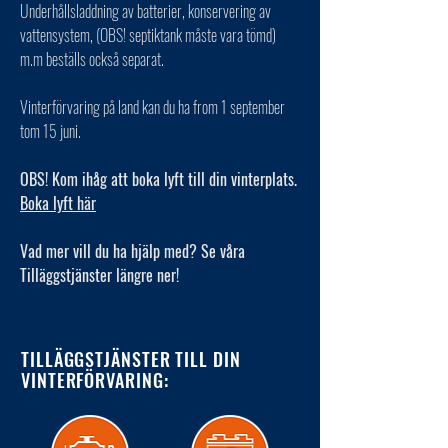
Underhållsladdning av batterier, konservering av
vattensystem, (OBS! septiktank måste vara tömd)
m.m beställs också separat.
Vinterförvaring på land kan du ha from 1 september
tom 15 juni.
OBS! Kom ihåg att boka lyft till din vinterplats.
Boka lyft här
Vad mer vill du ha hjälp med? Se våra
Tilläggstjänster längre ner!
TILLÄGGSTJÄNSTER TILL DIN
VINTERFÖRVARING: