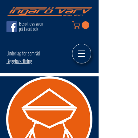
Besök oss även
på facebook
Underlag för samråd
Bygglovsritning