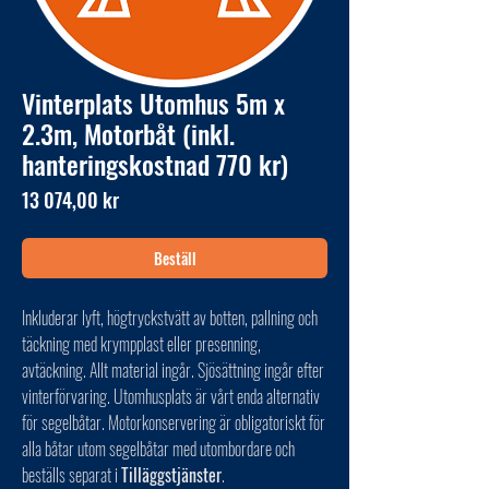
Vinterplats Utomhus 5m x
2.3m, Motorbåt (inkl.
hanteringskostnad 770 kr)
Pris
13 074,00 kr
Beställ
Inkluderar lyft, högtryckstvätt av botten, pallning och
täckning med krympplast eller presenning,
avtäckning. Allt material ingår. Sjösättning ingår efter
vinterförvaring. Utomhusplats är vårt enda alternativ
för segelbåtar. Motorkonservering är obligatoriskt för
alla båtar utom segelbåtar med utombordare och
beställs separat i
Tilläggstjänster
.