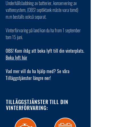
Underhållsladdning av batterier, konservering av
vattensystem, (OBS! septiktank måste vara tömd)
m.m beställs också separat.
Vinterförvaring på land kan du ha from 1 september
tom 15 juni.
OBS! Kom ihåg att boka lyft till din vinterplats.
Boka lyft här
Vad mer vill du ha hjälp med? Se våra
Tilläggstjänster längre ner!
TILLÄGGSTJÄNSTER TILL DIN
VINTERFÖRVARING: