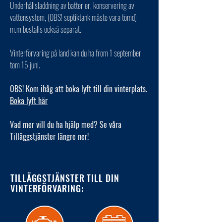
Underhållsladdning av batterier, konservering av
vattensystem, (OBS! septiktank måste vara tömd)
m.m beställs också separat.
Vinterförvaring på land kan du ha from 1 september
tom 15 juni.
OBS! Kom ihåg att boka lyft till din vinterplats.
Boka lyft här
Vad mer vill du ha hjälp med? Se våra
Tilläggstjänster längre ner!
TILLÄGGSTJÄNSTER TILL DIN
VINTERFÖRVARING: