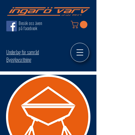
Besök oss även
på facebook
Underlag för samråd
Bygglovsritning