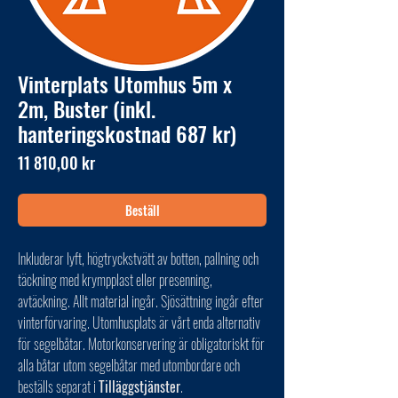
Vinterplats Utomhus 5m x
2m, Buster (inkl.
hanteringskostnad 687 kr)
Pris
11 810,00 kr
Beställ
Inkluderar lyft, högtryckstvätt av botten, pallning och
täckning med krympplast eller presenning,
avtäckning. Allt material ingår. Sjösättning ingår efter
vinterförvaring. Utomhusplats är vårt enda alternativ
för segelbåtar. Motorkonservering är obligatoriskt för
alla båtar utom segelbåtar med utombordare och
beställs separat i
Tilläggstjänster
.