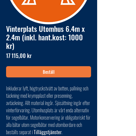
Vinterplats Utomhus 6.4m x
2.4m (inkl. hant.kost: 1000
kr)
Pris
17 115,00 kr
Beställ
Inkluderar lyft, högtryckstvätt av botten, pallning och
täckning med krympplast eller presenning,
avtäckning. Allt material ingår. Sjösättning ingår efter
vinterförvaring. Utomhusplats är vårt enda alternativ
för segelbåtar. Motorkonservering är obligatoriskt för
alla båtar utom segelbåtar med utombordare och
beställs separat i
Tilläggstjänster
.