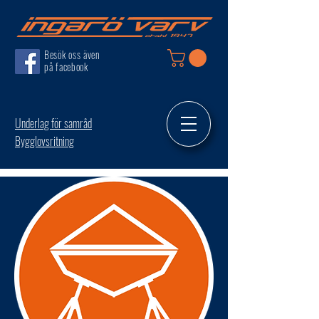
Besök oss även
på facebook
Underlag för samråd
Bygglovsritning