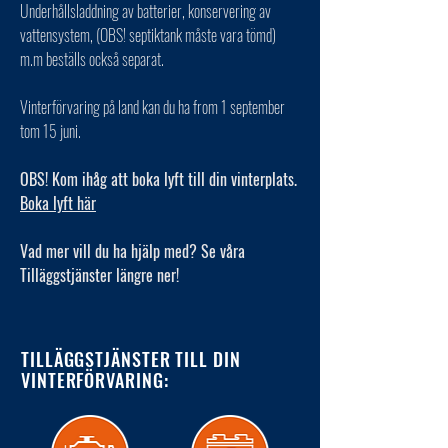
Underhållsladdning av batterier, konservering av
vattensystem, (OBS! septiktank måste vara tömd)
m.m beställs också separat.
Vinterförvaring på land kan du ha from 1 september
tom 15 juni.
OBS! Kom ihåg att boka lyft till din vinterplats.
Boka lyft här
Vad mer vill du ha hjälp med? Se våra
Tilläggstjänster längre ner!
TILLÄGGSTJÄNSTER TILL DIN
VINTERFÖRVARING: