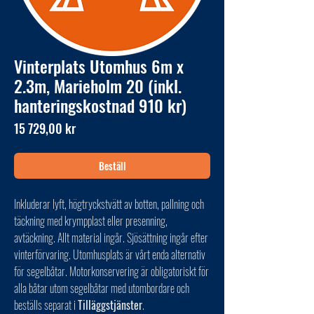
Vinterplats Utomhus 6m x
2.3m, Marieholm 20 (inkl.
hanteringskostnad 910 kr)
Pris
15 729,00 kr
Beställ
Inkluderar lyft, högtryckstvätt av botten, pallning och
täckning med krympplast eller presenning,
avtäckning. Allt material ingår. Sjösättning ingår efter
vinterförvaring. Utomhusplats är vårt enda alternativ
för segelbåtar. Motorkonservering är obligatoriskt för
alla båtar utom segelbåtar med utombordare och
beställs separat i
Tilläggstjänster
.