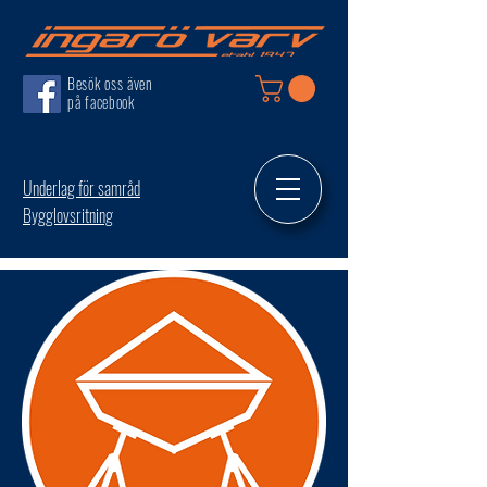
Besök oss även
på facebook
Underlag för samråd
Bygglovsritning