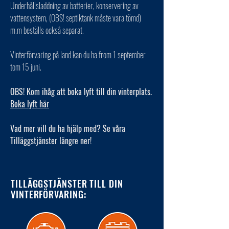
Underhållsladdning av batterier, konservering av
vattensystem, (OBS! septiktank måste vara tömd)
m.m beställs också separat.
Vinterförvaring på land kan du ha from 1 september
tom 15 juni.
OBS! Kom ihåg att boka lyft till din vinterplats.
Boka lyft här
Vad mer vill du ha hjälp med? Se våra
Tilläggstjänster längre ner!
TILLÄGGSTJÄNSTER TILL DIN
VINTERFÖRVARING: