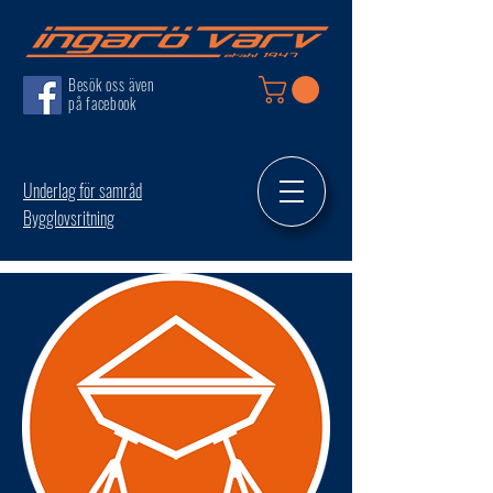
Besök oss även
på facebook
Underlag för samråd
Bygglovsritning