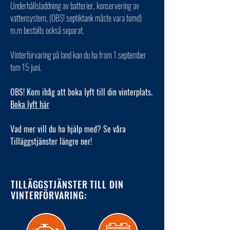
Underhållsladdning av batterier, konservering av
vattensystem, (OBS! septiktank måste vara tömd)
m.m beställs också separat.
Vinterförvaring på land kan du ha from 1 september
tom 15 juni.
OBS! Kom ihåg att boka lyft till din vinterplats.
Boka lyft här
Vad mer vill du ha hjälp med? Se våra
Tilläggstjänster längre ner!
TILLÄGGSTJÄNSTER TILL DIN
VINTERFÖRVARING: