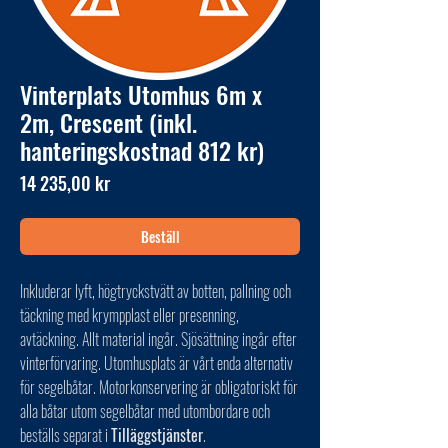
Vinterplats Utomhus 6m x
2m, Crescent (inkl.
hanteringskostnad 812 kr)
Pris
14 235,00 kr
Beställ
Inkluderar lyft, högtryckstvätt av botten, pallning och
täckning med krympplast eller presenning,
avtäckning. Allt material ingår. Sjösättning ingår efter
vinterförvaring. Utomhusplats är vårt enda alternativ
för segelbåtar. Motorkonservering är obligatoriskt för
alla båtar utom segelbåtar med utombordare och
beställs separat i
Tilläggstjänster
.