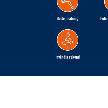
Bottenmålning
Poler
Invändig rekond
INGARÖ VARV AB