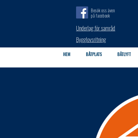
Besök oss även
på facebook
Underlag för samråd
Bygglovsritning
HEM
BÅTPLATS
BÅTLYFT