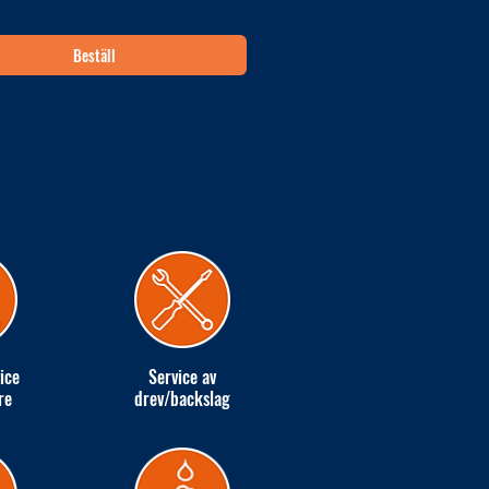
Beställ
ice
Service av
re
drev/backslag