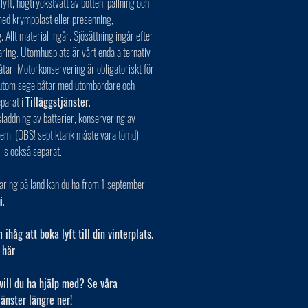
 lyft, högtryckstvätt av botten, pallning och
ed krympplast eller presenning,
. Allt material ingår. Sjösättning ingår efter
aring. Utomhusplats är vårt enda alternativ
åtar. Motorkonservering är obligatoriskt för
r utom segelbåtar med utombordare och
eparat i
Tilläggstjänster
.
laddning av batterier, konservering av
tem, (OBS! septiktank måste vara tömd)
lls också separat.
aring på land kan du ha from 1 september
i.
ihåg att boka lyft till din vinterplats.
 här
vill du ha hjälp med? Se våra
jänster längre ner!