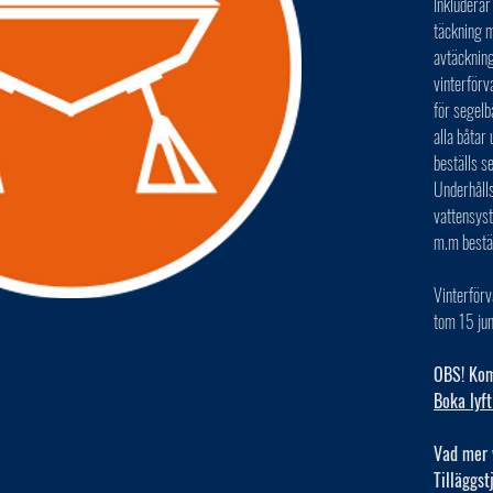
Inkluderar
täckning m
avtäckning
vinterförv
för segelb
alla båta
beställs s
Underhålls
vattensys
m.m bestä
Vinterförv
tom 15 jun
OBS! Kom 
Boka lyft
Vad mer 
Tilläggst