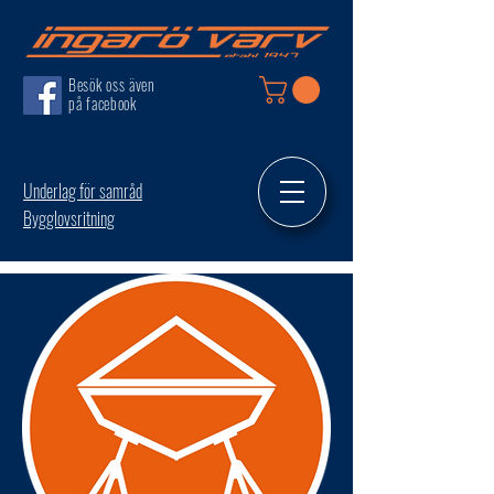
Besök oss även
på facebook
Underlag för samråd
Bygglovsritning