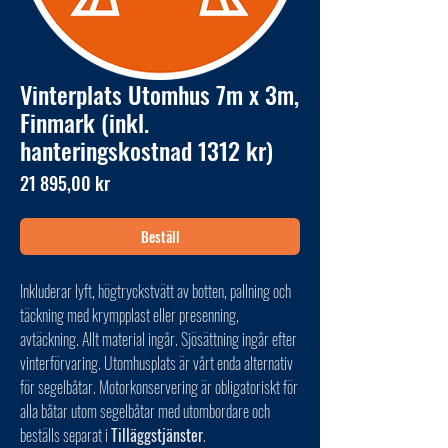
Vinterplats Utomhus 7m x 3m,
Finmark (inkl.
hanteringskostnad 1312 kr)
Pris
21 895,00 kr
Beställ
Inkluderar lyft, högtryckstvätt av botten, pallning och
täckning med krympplast eller presenning,
avtäckning. Allt material ingår. Sjösättning ingår efter
vinterförvaring. Utomhusplats är vårt enda alternativ
för segelbåtar. Motorkonservering är obligatoriskt för
alla båtar utom segelbåtar med utombordare och
beställs separat i
Tilläggstjänster
.