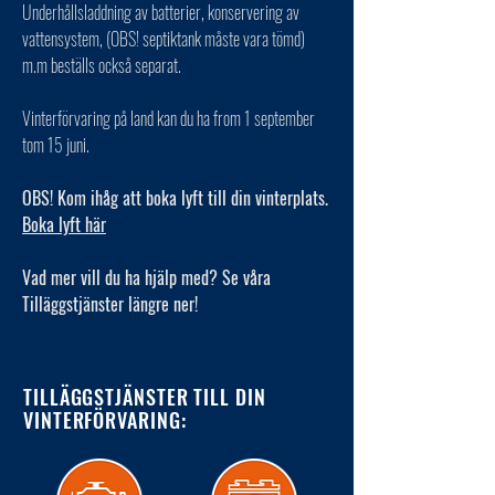
Underhållsladdning av batterier, konservering av
vattensystem, (OBS! septiktank måste vara tömd)
m.m beställs också separat.
Vinterförvaring på land kan du ha from 1 september
tom 15 juni.
OBS! Kom ihåg att boka lyft till din vinterplats.
Boka lyft här
Vad mer vill du ha hjälp med? Se våra
Tilläggstjänster längre ner!
TILLÄGGSTJÄNSTER TILL DIN
VINTERFÖRVARING: