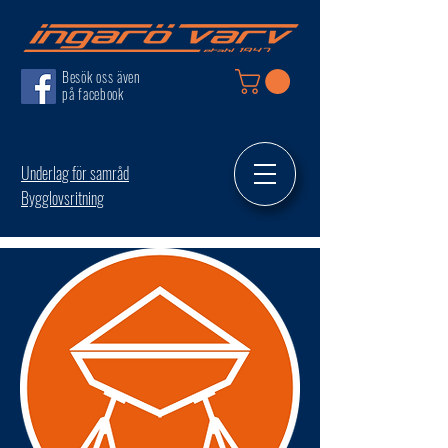
Besök oss även
på facebook
Underlag för samråd
Bygglovsritning