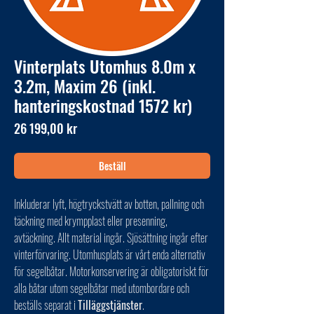
Vinterplats Utomhus 8.0m x
3.2m, Maxim 26 (inkl.
hanteringskostnad 1572 kr)
Pris
26 199,00 kr
Beställ
Inkluderar lyft, högtryckstvätt av botten, pallning och
täckning med krympplast eller presenning,
avtäckning. Allt material ingår. Sjösättning ingår efter
vinterförvaring. Utomhusplats är vårt enda alternativ
för segelbåtar. Motorkonservering är obligatoriskt för
alla båtar utom segelbåtar med utombordare och
beställs separat i
Tilläggstjänster
.