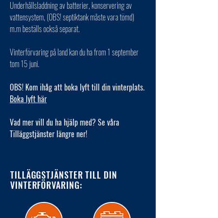
Underhållsladdning av batterier, konservering av
vattensystem, (OBS! septiktank måste vara tömd)
m.m beställs också separat.
Vinterförvaring på land kan du ha from 1 september
tom 15 juni.
OBS! Kom ihåg att boka lyft till din vinterplats.
Boka lyft här
Vad mer vill du ha hjälp med? Se våra
Tilläggstjänster längre ner!
TILLÄGGSTJÄNSTER TILL DIN
VINTERFÖRVARING: