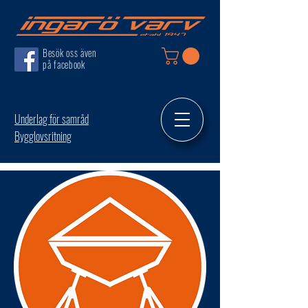
Besök oss även
på facebook
Underlag för samråd
Bygglovsritning