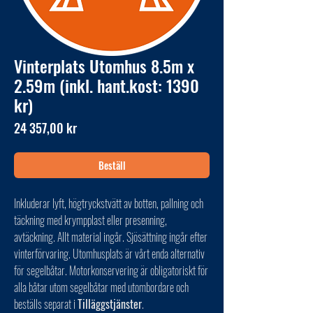
Vinterplats Utomhus 8.5m x
2.59m (inkl. hant.kost: 1390
kr)
Pris
24 357,00 kr
Beställ
Inkluderar lyft, högtryckstvätt av botten, pallning och
täckning med krympplast eller presenning,
avtäckning. Allt material ingår. Sjösättning ingår efter
vinterförvaring. Utomhusplats är vårt enda alternativ
för segelbåtar. Motorkonservering är obligatoriskt för
alla båtar utom segelbåtar med utombordare och
beställs separat i
Tilläggstjänster
.