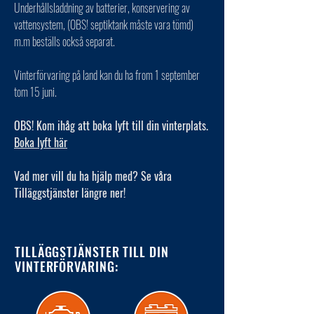
Underhållsladdning av batterier, konservering av
vattensystem, (OBS! septiktank måste vara tömd)
m.m beställs också separat.
Vinterförvaring på land kan du ha from 1 september
tom 15 juni.
OBS! Kom ihåg att boka lyft till din vinterplats.
Boka lyft här
Vad mer vill du ha hjälp med? Se våra
Tilläggstjänster längre ner!
TILLÄGGSTJÄNSTER TILL DIN
VINTERFÖRVARING: