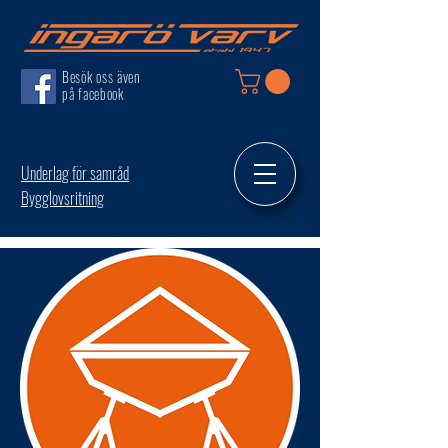
Besök oss även
på facebook
Underlag för samråd
Bygglovsritning