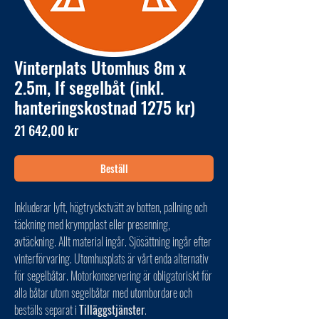
Vinterplats Utomhus 8m x
2.5m, If segelbåt (inkl.
hanteringskostnad 1275 kr)
Pris
21 642,00 kr
Beställ
Inkluderar lyft, högtryckstvätt av botten, pallning och
täckning med krympplast eller presenning,
avtäckning. Allt material ingår. Sjösättning ingår efter
vinterförvaring. Utomhusplats är vårt enda alternativ
för segelbåtar. Motorkonservering är obligatoriskt för
alla båtar utom segelbåtar med utombordare och
beställs separat i
Tilläggstjänster
.