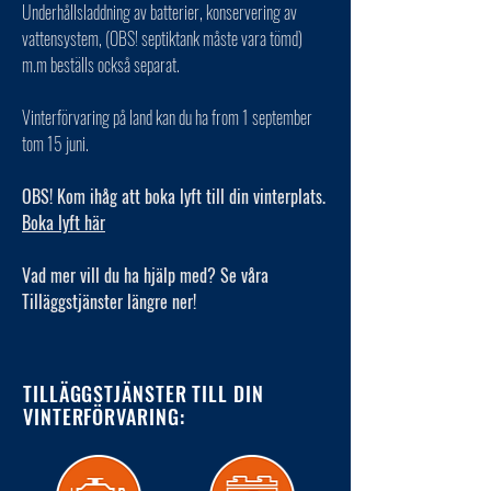
Underhållsladdning av batterier, konservering av
vattensystem, (OBS! septiktank måste vara tömd)
m.m beställs också separat.
Vinterförvaring på land kan du ha from 1 september
tom 15 juni.
OBS! Kom ihåg att boka lyft till din vinterplats.
Boka lyft här
Vad mer vill du ha hjälp med? Se våra
Tilläggstjänster längre ner!
TILLÄGGSTJÄNSTER TILL DIN
VINTERFÖRVARING: