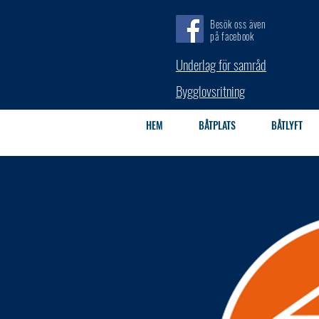
Besök oss även
på facebook
Underlag för samråd
Bygglovsritning
HEM
BÅTPLATS
BÅTLYFT