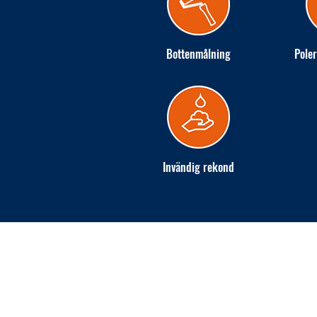
Bottenmålning
Poler
Invändig rekond
INGARÖ VARV AB