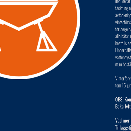
Inkluderar
täckning m
avtäckning
vinterförv
för segelb
alla båta
beställs s
Underhålls
vattensys
m.m bestä
Vinterförv
tom 15 jun
OBS! Kom 
Boka lyft
Vad mer 
Tilläggst