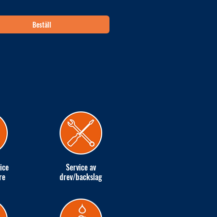
Beställ
ice
Service av
re
drev/backslag