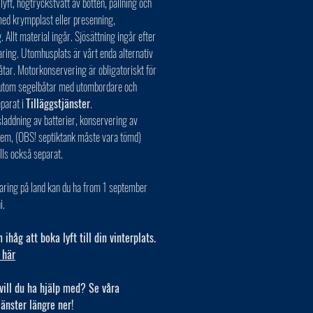
 lyft, högtryckstvätt av botten, pallning och
ed krympplast eller presenning,
. Allt material ingår. Sjösättning ingår efter
aring. Utomhusplats är vårt enda alternativ
åtar. Motorkonservering är obligatoriskt för
r utom segelbåtar med utombordare och
eparat i
Tilläggstjänster
.
laddning av batterier, konservering av
tem, (OBS! septiktank måste vara tömd)
lls också separat.
aring på land kan du ha from 1 september
i.
ihåg att boka lyft till din vinterplats.
 här
vill du ha hjälp med? Se våra
jänster längre ner!