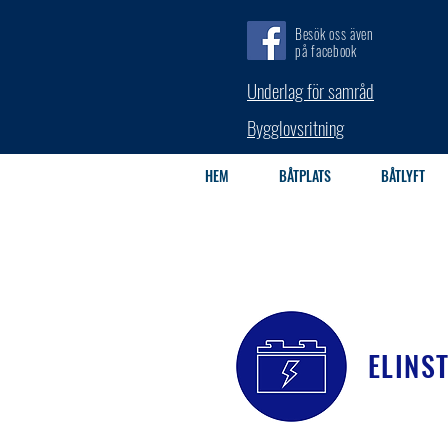
Besök oss även
på facebook
Underlag för samråd
Bygglovsritning
HEM
BÅTPLATS
BÅTLYFT
ELINS