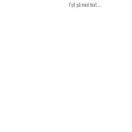
Fyll på med text....
INGARÖ VARV AB
Telefon