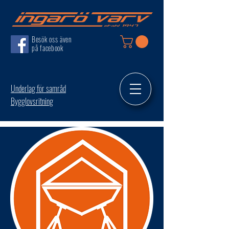
Besök oss även
på facebook
Underlag för samråd
Bygglovsritning