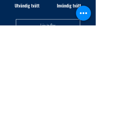
Utvändig tvätt
Invändig tvätt
Läs in fler
INGARÖ VARV AB
Öppettider
Vardagar
08.00 - 16.00
Lördag-Söndag: Stängt