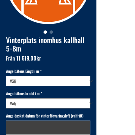
Vinterplats inomhus kallhall
5-8m
Reapris
Från
11 619,00kr
Ange båtens längd i m
*
Ange båtens bredd i m
*
Ange önskat datum för vinterförvaringslyft (valfritt)