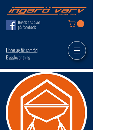
Besök oss även
på facebook
Underlag för samråd
Bygglovsritning