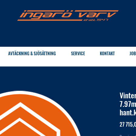
AVTÄCKNING & SJÖSÄTTNING
SERVICE
KONTAKT
JOB
Vinte
7.97m
hant.
27 715,