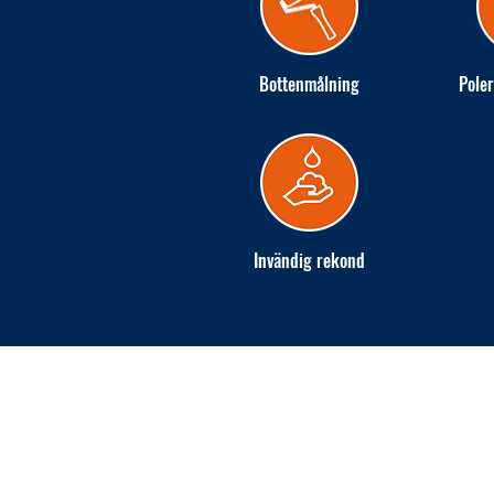
Bottenmålning
Poler
Invändig rekond
INGARÖ VARV AB