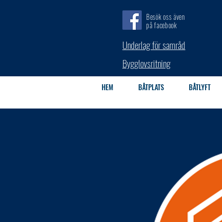
Besök oss även
på facebook
Underlag för samråd
Bygglovsritning
HEM
BÅTPLATS
BÅTLYFT