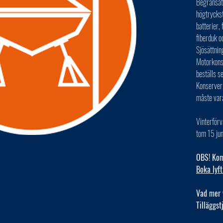
Begränsat 
högtryckst
batterier,
fiberduk o
Sjösättnin
Motorkonse
beställs s
Konserver
måste var
Vinterförv
tom 15 jun
OBS! Kom 
Boka lyft
Vad mer 
Tilläggst