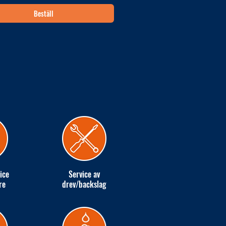
Beställ
ice
Service av
re
drev/backslag