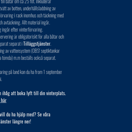
till båtar om ca 25 fot. Inkluderar
vätt av botten, underhållsladdning av
 förvaring i rack inomhus och täckning med
ch avtäckning. Allt material ingår.
g ingår efter vinterförvaring.
rvering är obligatoriskt för alla båtar och
eparat separat i
Tilläggstjänster
.
ing av vattensystem (OBS! septiktankar
a tömda) m.m beställs också separat.
aring på land kan du ha from 1 september
i.
ihåg att boka lyft till din vinterplats.
 här
vill du ha hjälp med? Se våra
jänster längre ner!