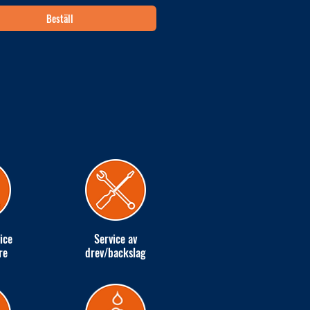
Beställ
ice
Service av
re
drev/backslag