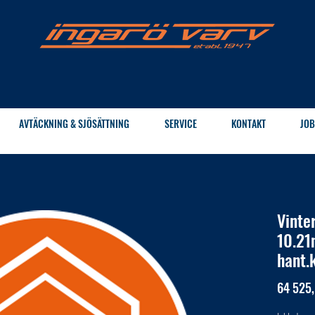
AVTÄCKNING & SJÖSÄTTNING
SERVICE
KONTAKT
JOB
Vinte
10.21
hant.
64 525,