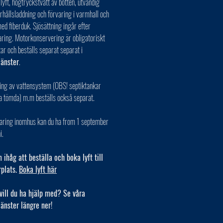
 lyft, högtryckstvätt av botten, utvändig
erhållsladdning och förvaring i varmhall och
ed fiberduk. Sjösättning ingår efter
aring. Motorkonservering är obligatoriskt
tar och beställs separat separat i
jänster
.
ing av vattensystem (OBS! septiktankar
a tömda) m.m beställs också separat.
varing inomhus kan du ha from 1 september
i.
ihåg att beställa och boka lyft till
rplats.
Boka lyft här
vill du ha hjälp med? Se våra
jänster längre ner!