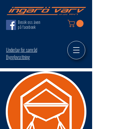
Besök oss även
på facebook
Underlag för samråd
Bygglovsritning