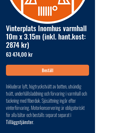
Vinterplats Inomhus varmhall
10m x 3.15m (inkl. hant.kost:
2874 kr)
Pris
63 474,00 kr
Beställ
Inkluderar lyft, högtryckstvätt av botten, utvändig
tvätt, underhållsladdning och förvaring i varmhall och
täckning med fiberduk. Sjösättning ingår efter
vinterförvaring. Motorkonservering är obligatoriskt
för alla båtar och beställs separat separat i
Tilläggstjänster
.