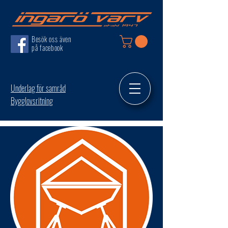
Besök oss även
på facebook
Underlag för samråd
Bygglovsritning