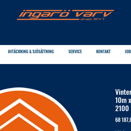
AVTÄCKNING & SJÖSÄTTNING
SERVICE
KONTAKT
JOB
Vinte
10m x
2100 
68 187,