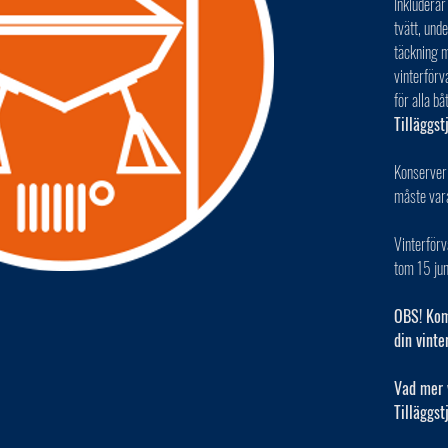
Inkluderar
tvätt, und
täckning m
vinterförv
för alla bå
Tilläggst
Konserver
måste var
Vinterför
tom 15 jun
OBS! Kom 
din vinte
Vad mer 
Tilläggst