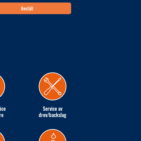
Beställ
ice
Service av
re
drev/backslag