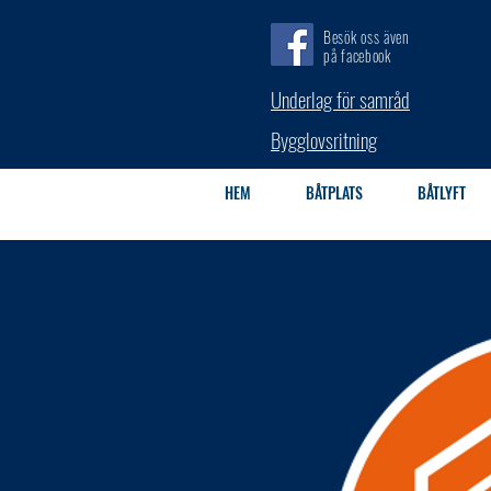
Besök oss även
på facebook
Underlag för samråd
Bygglovsritning
HEM
BÅTPLATS
BÅTLYFT