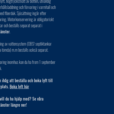
 lyft, högtryckstvätt av botten, utvändig
erhållsladdning och förvaring i varmhall och
ed fiberduk. Sjösättning ingår efter
aring. Motorkonservering är obligatoriskt
tar och beställs separat separat i
jänster
.
ing av vattensystem (OBS! septiktankar
a tömda) m.m beställs också separat.
varing inomhus kan du ha from 1 september
i.
ihåg att beställa och boka lyft till
rplats.
Boka lyft här
vill du ha hjälp med? Se våra
jänster längre ner!