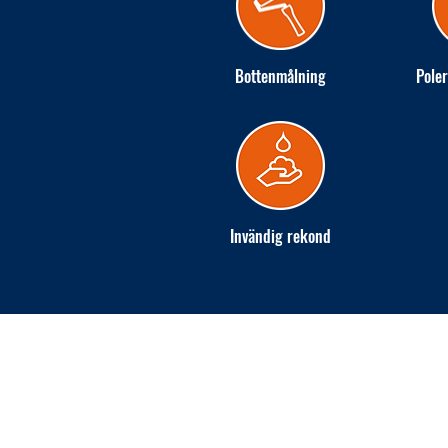
Bottenmålning
Poler
Invändig rekond
INGARÖ VARV AB