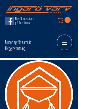
Besök oss även
på facebook
Underlag för samråd
Bygglovsritning