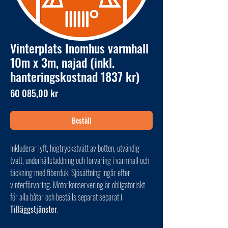
Vinterplats Inomhus varmhall
10m x 3m, najad (inkl.
hanteringskostnad 1837 kr)
Pris
60 085,00 kr
Beställ
Inkluderar lyft, högtryckstvätt av botten, utvändig
tvätt, underhållsladdning och förvaring i varmhall och
täckning med fiberduk. Sjösättning ingår efter
vinterförvaring. Motorkonservering är obligatoriskt
för alla båtar och beställs separat separat i
Tilläggstjänster
.