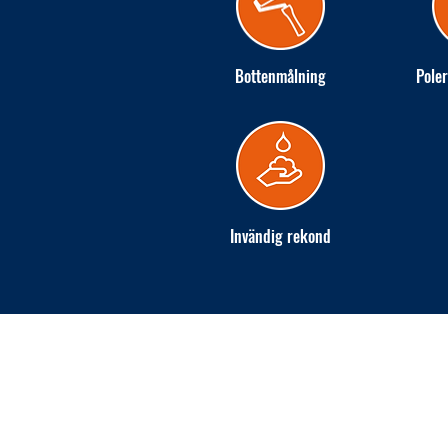
Bottenmålning
Poler
Invändig rekond
INGARÖ VARV AB