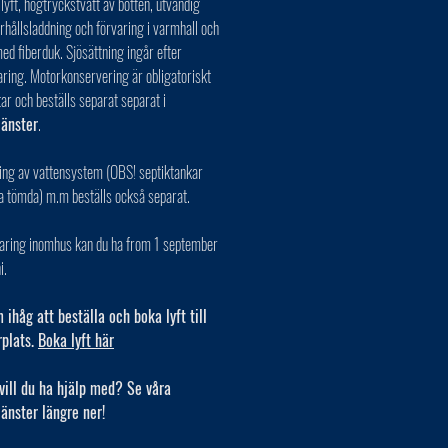
 lyft, högtryckstvätt av botten, utvändig
erhållsladdning och förvaring i varmhall och
ed fiberduk. Sjösättning ingår efter
aring. Motorkonservering är obligatoriskt
tar och beställs separat separat i
jänster
.
ing av vattensystem (OBS! septiktankar
a tömda) m.m beställs också separat.
varing inomhus kan du ha from 1 september
i.
ihåg att beställa och boka lyft till
rplats.
Boka lyft här
vill du ha hjälp med? Se våra
jänster längre ner!