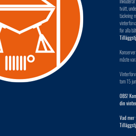
Inkluderar
tvätt, und
täckning m
vinterförv
för alla bå
Tilläggst
Konserver
måste var
Vinterför
tom 15 jun
OBS! Kom 
din vinte
Vad mer 
Tilläggst