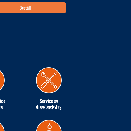
Beställ
ice
Service av
re
drev/backslag