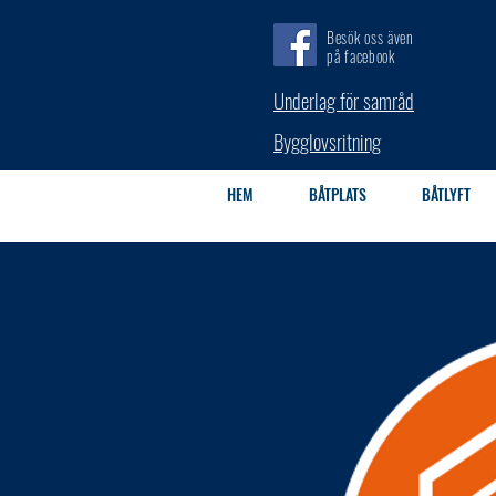
Besök oss även
på facebook
Underlag för samråd
Bygglovsritning
HEM
BÅTPLATS
BÅTLYFT