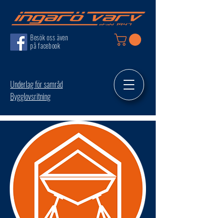
Besök oss även
på facebook
Underlag för samråd
Bygglovsritning