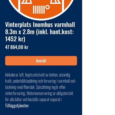
Vinterplats Inomhus varmhall
8.3m x 2.8m (inkl. hant.kost:
1452 kr)
Pris
47 864,00 kr
Beställ
Inkluderar lyft, högtryckstvätt av botten, utvändig
tvätt, underhållsladdning och förvaring i varmhall och
täckning med fiberduk. Sjösättning ingår efter
vinterförvaring. Motorkonservering är obligatoriskt
för alla båtar och beställs separat separat i
Tilläggstjänster
.