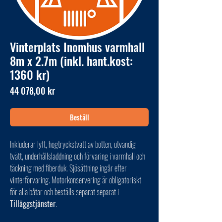
Vinterplats Inomhus varmhall
8m x 2.7m (inkl. hant.kost:
1360 kr)
Pris
44 078,00 kr
Beställ
Inkluderar lyft, högtryckstvätt av botten, utvändig
tvätt, underhållsladdning och förvaring i varmhall och
täckning med fiberduk. Sjösättning ingår efter
vinterförvaring. Motorkonservering är obligatoriskt
för alla båtar och beställs separat separat i
Tilläggstjänster
.