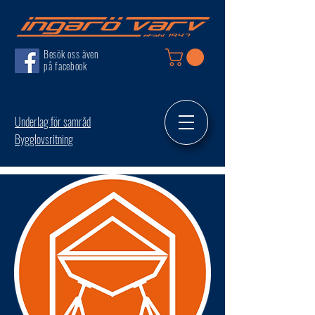
Besök oss även
på facebook
Underlag för samråd
Bygglovsritning