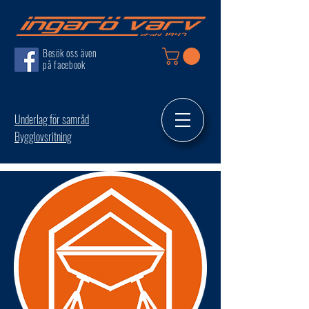
Besök oss även
på facebook
Underlag för samråd
Bygglovsritning