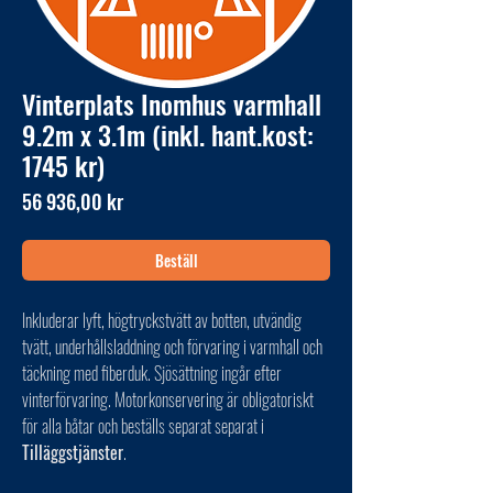
Vinterplats Inomhus varmhall
9.2m x 3.1m (inkl. hant.kost:
1745 kr)
Pris
56 936,00 kr
Beställ
Inkluderar lyft, högtryckstvätt av botten, utvändig
tvätt, underhållsladdning och förvaring i varmhall och
täckning med fiberduk. Sjösättning ingår efter
vinterförvaring. Motorkonservering är obligatoriskt
för alla båtar och beställs separat separat i
Tilläggstjänster
.