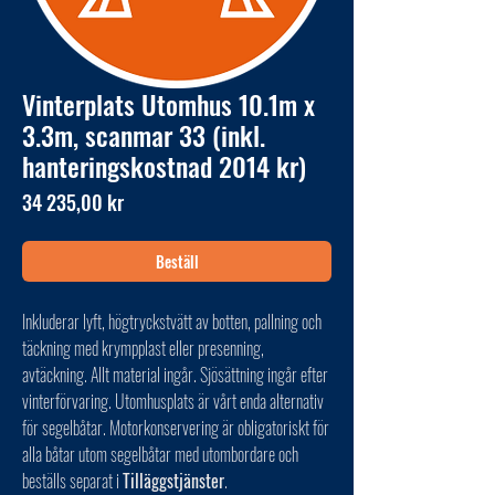
Vinterplats Utomhus 10.1m x
3.3m, scanmar 33 (inkl.
hanteringskostnad 2014 kr)
Pris
34 235,00 kr
Beställ
Inkluderar lyft, högtryckstvätt av botten, pallning och
täckning med krympplast eller presenning,
avtäckning. Allt material ingår. Sjösättning ingår efter
vinterförvaring. Utomhusplats är vårt enda alternativ
för segelbåtar. Motorkonservering är obligatoriskt för
alla båtar utom segelbåtar med utombordare och
beställs separat i
Tilläggstjänster
.