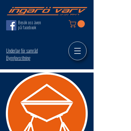
Besök oss även
på facebook
Underlag för samråd
Bygglovsritning