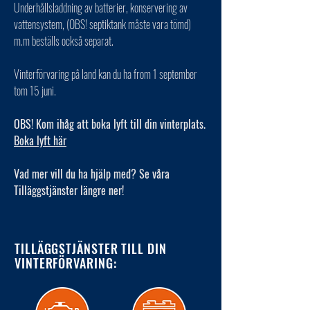
Underhållsladdning av batterier, konservering av
vattensystem, (OBS! septiktank måste vara tömd)
m.m beställs också separat.
Vinterförvaring på land kan du ha from 1 september
tom 15 juni.
OBS! Kom ihåg att boka lyft till din vinterplats.
Boka lyft här
Vad mer vill du ha hjälp med? Se våra
Tilläggstjänster längre ner!
TILLÄGGSTJÄNSTER TILL DIN
VINTERFÖRVARING: