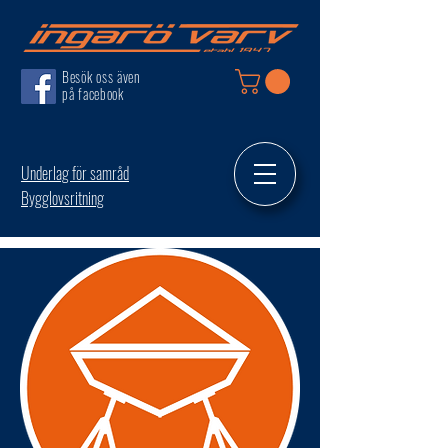
Besök oss även
på facebook
Underlag för samråd
Bygglovsritning