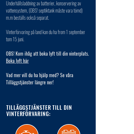
Underhållsladdning av batterier, konservering av
vattensystem, (OBS! septiktank måste vara tömd)
m.m beställs också separat.
Vinterförvaring på land kan du ha from 1 september
tom 15 juni.
OBS! Kom ihåg att boka lyft till din vinterplats.
Boka lyft här
Vad mer vill du ha hjälp med? Se våra
Tilläggstjänster längre ner!
TILLÄGGSTJÄNSTER TILL DIN
VINTERFÖRVARING: