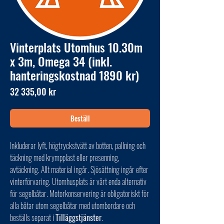
Vinterplats Utomhus 10.30m
x 3m, Omega 34 (inkl.
hanteringskostnad 1890 kr)
Pris
32 335,00 kr
Beställ
Inkluderar lyft, högtryckstvätt av botten, pallning och
täckning med krympplast eller presenning,
avtäckning. Allt material ingår. Sjösättning ingår efter
vinterförvaring. Utomhusplats är vårt enda alternativ
för segelbåtar. Motorkonservering är obligatoriskt för
alla båtar utom segelbåtar med utombordare och
beställs separat i
Tilläggstjänster
.