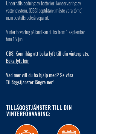
Underhållsladdning av batterier, konservering av
vattensystem, (OBS! septiktank måste vara tömd)
m.m beställs också separat.
Vinterförvaring på land kan du ha from 1 september
tom 15 juni.
OBS! Kom ihåg att boka lyft till din vinterplats.
Boka lyft här
Vad mer vill du ha hjälp med? Se våra
Tilläggstjänster längre ner!
TILLÄGGSTJÄNSTER TILL DIN
VINTERFÖRVARING: