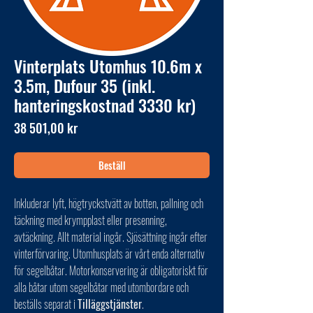
Vinterplats Utomhus 10.6m x
3.5m, Dufour 35 (inkl.
hanteringskostnad 3330 kr)
Pris
38 501,00 kr
Beställ
Inkluderar lyft, högtryckstvätt av botten, pallning och
täckning med krympplast eller presenning,
avtäckning. Allt material ingår. Sjösättning ingår efter
vinterförvaring. Utomhusplats är vårt enda alternativ
för segelbåtar. Motorkonservering är obligatoriskt för
alla båtar utom segelbåtar med utombordare och
beställs separat i
Tilläggstjänster
.