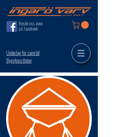
Besök oss även
på facebook
Underlag för samråd
Bygglovsritning